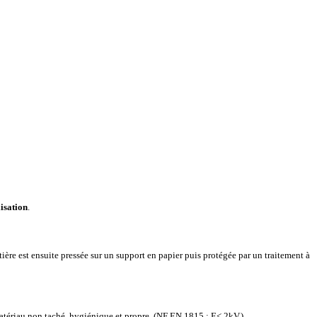
lisation
.
ière est ensuite pressée sur un support en papier puis protégée par un traitement à
atériau non taché, hygiénique et propre.
(NF EN 1815 : E< 2kV)