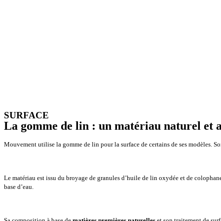
SURFACE
La gomme de lin : un matériau naturel et a
Mouvement utilise la gomme de lin pour la surface de certains de ses modèles. So
Le matériau est issu du broyage de granules d’huile de lin oxydée et de colophane 
base d’eau.
Sa composition à base de
matières premières naturelles
et son traitement de sur